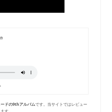
On
s
ードの9thアルバム
です。当サイトではレビュー
ます…