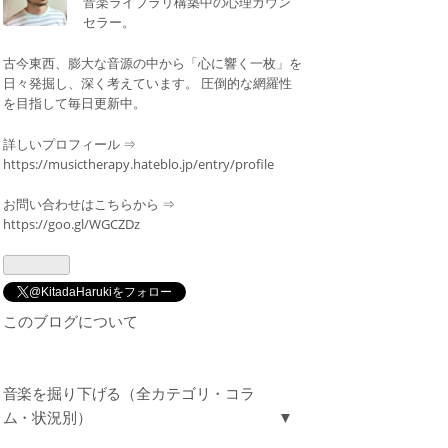
なブ
音楽ライブラリ構築中の心理カウン
セラー。
ログ
Pro
古今東西、膨大な音源の中から「心に響く一枚」を
日々発掘し、深く考えています。 圧倒的な網羅性
を目指して毎日更新中。
詳しいプロフィール ⇒
https://musictherapy.hateblo.jp/entry/profile
お問い合わせはこちらから ⇒
https://goo.gl/WGCZDz
@KitadaHarukiをフォロー
このブログについて
音楽を掘り下げる（全カテゴリ・コラ
ム・状況別）
▼