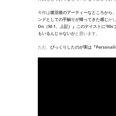
今作は
復活後のアーティーなところから
ンドとしての手触りが帰ってきた感じ
が
On（M-1、上記）』このテイストに'9
もいるんじゃないか
と思います。
ただ、
びっくりしたのが実は『Personality