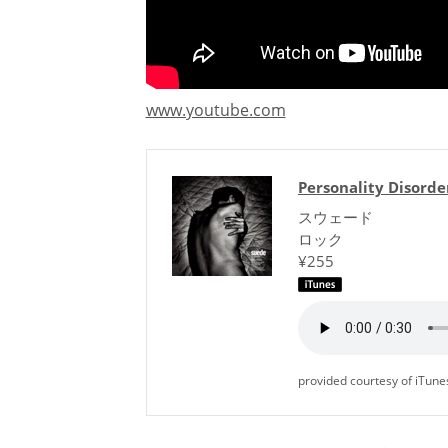
www.youtube.com
Personality Disorde
スウェード
ロック
¥255
provided courtesy of iTune